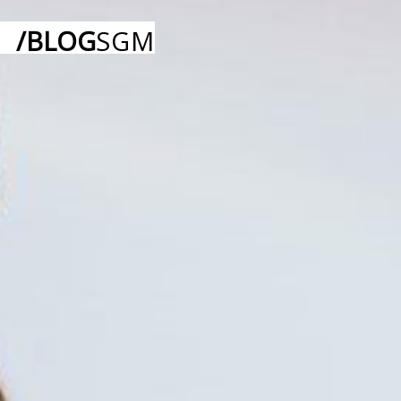
/BLOG
SGM