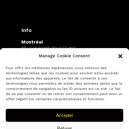
Info
Montréal
85, rue Saint-Paul Ouest
Bureau 400
Manage Cookie Consent
Montréal (Québec)
H2Y 3V4
Pour offrir les meilleures expériences, nous utilisons des
Canada
technologies telles que les cookies pour stocker et/ou accéder
aux informations des appareils. Le fait de consentir à ces
+1 (579) 589-9377
technologies nous permettra de traiter des données telles que le
info@sgmagence.com
comportement de navigation ou les ID uniques sur ce site. Le fait
de ne pas consentir ou de retirer son consentement peut avoir un
Numéro de permis : AP-2303389
effet négatif sur certaines caractéristiques et fonctions.
Accepter
Politique de confidentialité
Refuser